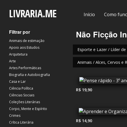
LIVRARIA.ME
Início
Como func
Filtrar por
Não Ficção In
Animais de estimação
Apoio aos Estudos
Esporte e Lazer / Líder de
Arquitetura
Arte
Animais / Alces, Cervos e 
Artes Performáticas
Biografia e Autobiografia
Casa e Lar
Ciência Política
R$ 19,90
Ciências Sociais
Coleções Literárias
Corpo, Mente e Espírito
Crimes
R$ 14,90
Crítica Literária