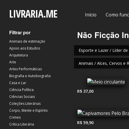
LIVRARIA.ME
Início
Como func
Filtrar por
Não Ficção In
Animais de estimação
Apoio aos Estudos
Esporte e Lazer / Líder de
Arquitetura
Arte
Animais / Alces, Cervos e 
Artes Performáticas
Biografia e Autobiografia
Casa e Lar
Ciência Política
R$ 37,00
Ciências Sociais
Coleções Literárias
Corpo, Mente e Espírito
Crimes
R$ 59,90
Crítica Literária