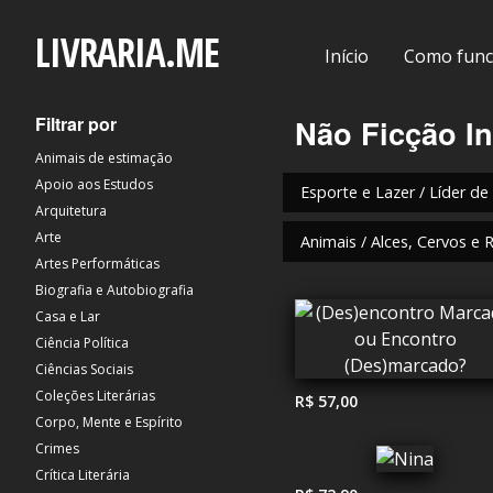
LIVRARIA.ME
Início
Como func
Filtrar por
Não Ficção In
Animais de estimação
Apoio aos Estudos
Esporte e Lazer / Líder de
Arquitetura
Arte
Animais / Alces, Cervos e 
Artes Performáticas
Biografia e Autobiografia
Casa e Lar
Ciência Política
Ciências Sociais
Coleções Literárias
R$ 57,00
Corpo, Mente e Espírito
Crimes
Crítica Literária