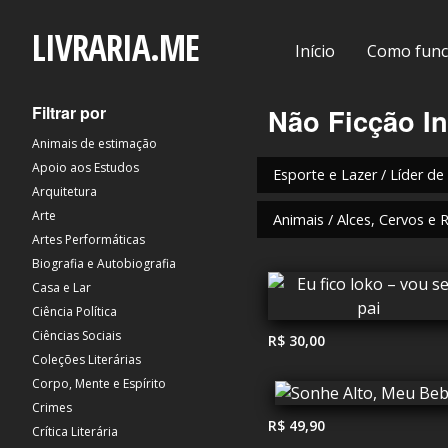
LIVRARIA.ME
Início
Como func
Filtrar por
Não Ficção In
Animais de estimação
Apoio aos Estudos
Esporte e Lazer / Líder de
Arquitetura
Arte
Animais / Alces, Cervos e 
Artes Performáticas
Biografia e Autobiografia
Casa e Lar
Ciência Política
Ciências Sociais
R$ 30,00
Coleções Literárias
Corpo, Mente e Espírito
Crimes
R$ 49,90
Crítica Literária