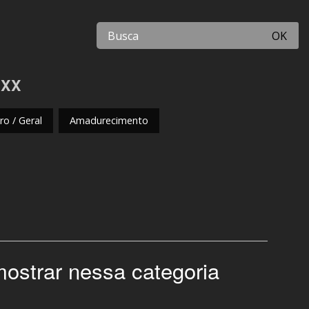
OK
o XX
o / Geral
Amadurecimento
mostrar nessa categoria