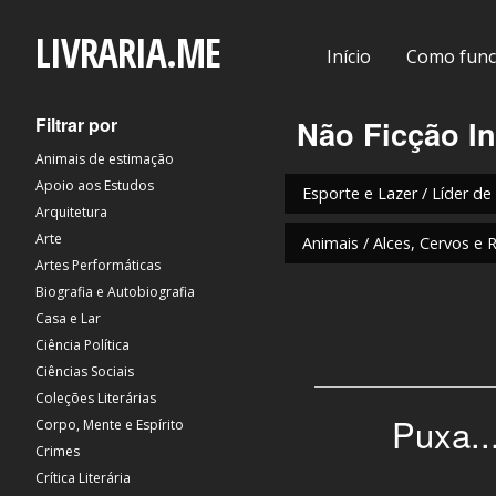
LIVRARIA.ME
Início
Como func
Filtrar por
Não Ficção In
Animais de estimação
Apoio aos Estudos
Esporte e Lazer / Líder de
Arquitetura
Arte
Animais / Alces, Cervos e 
Artes Performáticas
Biografia e Autobiografia
Casa e Lar
Ciência Política
Ciências Sociais
Coleções Literárias
Puxa..
Corpo, Mente e Espírito
Crimes
Crítica Literária