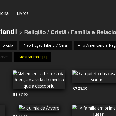
iona
Livros
fantil
> Religião / Cristã / Família e Rela
 Torcida
Não Ficção Infantil / Geral
Afro-Americano e Negr
Renas
Mostrar mais [+]
R$ 28,50
R$ 37,90