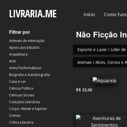
LIVRARIA.ME
Início
Como func
Filtrar por
Não Ficção In
Animais de estimação
Apoio aos Estudos
Esporte e Lazer / Líder de
Arquitetura
Arte
Animais / Alces, Cervos e 
Artes Performáticas
Biografia e Autobiografia
Casa e Lar
Ciência Política
R$ 33,00
Ciências Sociais
Coleções Literárias
Corpo, Mente e Espírito
Crimes
Crítica Literária