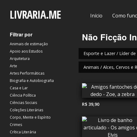
LIVRARIA.ME
Início
Como func
Filtrar por
Não Ficção In
Animais de estimação
Apoio aos Estudos
Esporte e Lazer / Líder de
Arquitetura
Arte
Animais / Alces, Cervos e 
Artes Performáticas
Biografia e Autobiografia
Casa e Lar
Ciência Política
Ciências Sociais
R$ 39,90
Coleções Literárias
Corpo, Mente e Espírito
Crimes
Crítica Literária