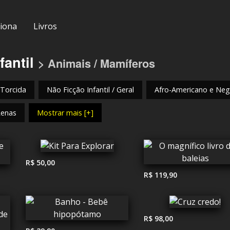
iona
Livros
fantil
> Animais / Mamíferos
 Torcida
Não Ficção Infantil / Geral
Afro-Americano e Negr
Renas
Mostrar mais [+]
R$ 50,00
R$ 119,90
R$ 98,00