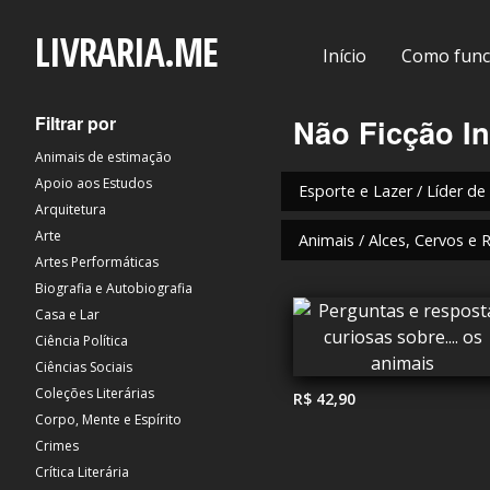
LIVRARIA.ME
Início
Como func
Filtrar por
Não Ficção In
Animais de estimação
Apoio aos Estudos
Esporte e Lazer / Líder de
Arquitetura
Arte
Animais / Alces, Cervos e 
Artes Performáticas
Biografia e Autobiografia
Casa e Lar
Ciência Política
Ciências Sociais
Coleções Literárias
R$ 42,90
Corpo, Mente e Espírito
Crimes
Crítica Literária