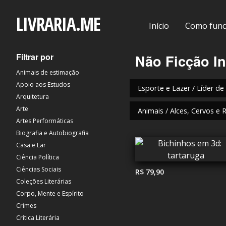
LIVRARIA.ME
Início
Como func
Filtrar por
Não Ficção In
Animais de estimação
Apoio aos Estudos
Esporte e Lazer / Líder de
Arquitetura
Arte
Animais / Alces, Cervos e 
Artes Performáticas
Biografia e Autobiografia
Casa e Lar
Ciência Política
Ciências Sociais
R$ 79,90
Coleções Literárias
Corpo, Mente e Espírito
Crimes
Crítica Literária