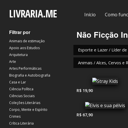
LIVRARIA.ME
Início
Como func
Filtrar por
Não Ficção In
Animais de estimação
Apoio aos Estudos
Esporte e Lazer / Líder de
Arquitetura
Arte
Animais / Alces, Cervos e 
Artes Performáticas
Biografia e Autobiografia
Casa e Lar
Ciência Política
R$ 19,90
Ciências Sociais
Coleções Literárias
Corpo, Mente e Espírito
R$ 67,90
Crimes
Crítica Literária