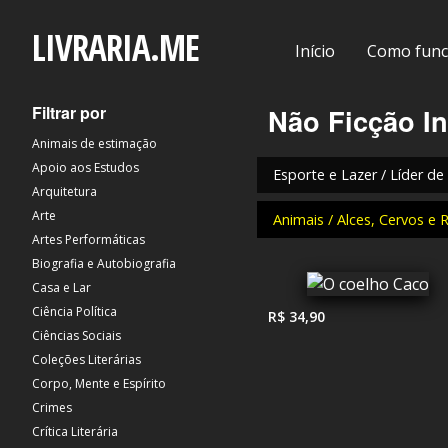
LIVRARIA.ME
Início
Como func
Filtrar por
Não Ficção In
Animais de estimação
Apoio aos Estudos
Esporte e Lazer / Líder de
Arquitetura
Arte
Animais / Alces, Cervos e 
Artes Performáticas
Biografia e Autobiografia
Casa e Lar
Ciência Política
R$ 34,90
Ciências Sociais
Coleções Literárias
Corpo, Mente e Espírito
Crimes
Crítica Literária