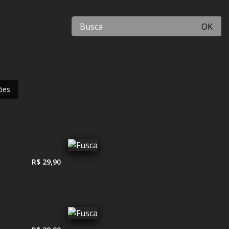
OK
ões
R$ 29,90