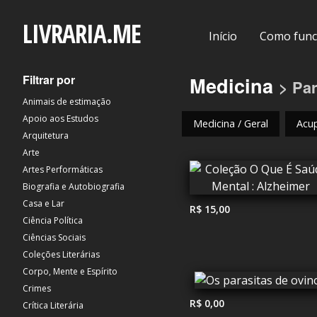
LIVRARIA.ME
Início
Como func
Filtrar por
Medicina
> Par
Animais de estimação
Apoio aos Estudos
Medicina / Geral
Acu
Arquitetura
Arte
Artes Performáticas
Biografia e Autobiografia
Casa e Lar
R$ 15,00
Ciência Política
Ciências Sociais
Coleções Literárias
Corpo, Mente e Espírito
Crimes
R$ 0,00
Crítica Literária