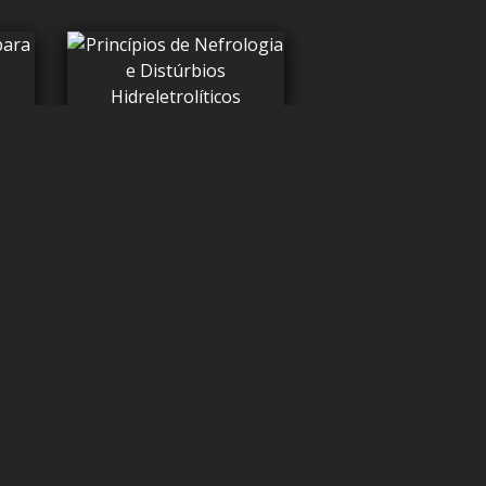
R$
1.119,00
MercadoEditorial.org