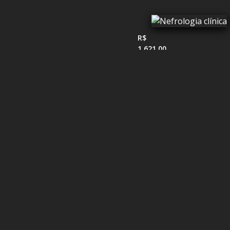
R$
1.621,00
R$ 315,00
Livraria.ME