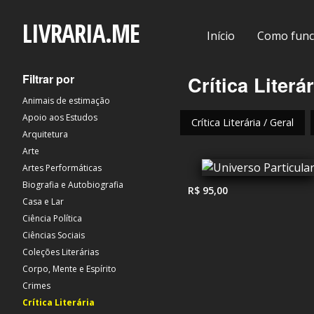
LIVRARIA.ME
Início
Como func
Filtrar por
Crítica Literár
Animais de estimação
Apoio aos Estudos
Crítica Literária / Geral
Arquitetura
Arte
Artes Performáticas
Biografia e Autobiografia
R$ 95,00
Casa e Lar
Ciência Política
Ciências Sociais
Coleções Literárias
Corpo, Mente e Espírito
Crimes
Crítica Literária