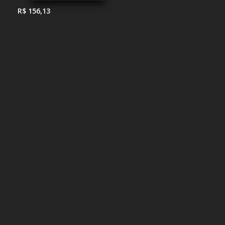
R$ 156,13
R$ 319,99
R$ 327,01
R$ 409,35
R$ 244,58